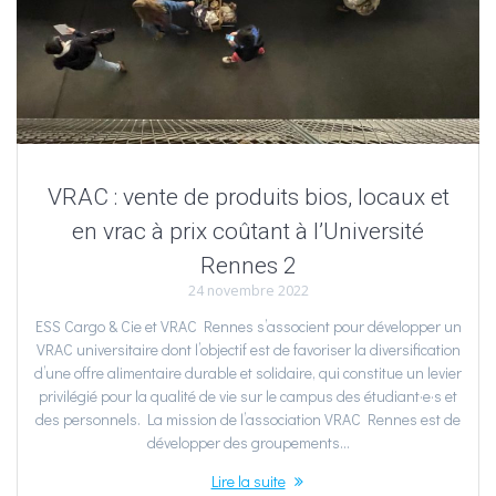
VRAC : vente de produits bios, locaux et
en vrac à prix coûtant à l’Université
Rennes 2
24 novembre 2022
ESS Cargo & Cie et VRAC Rennes s’associent pour développer un
VRAC universitaire dont l’objectif est de favoriser la diversification
d’une offre alimentaire durable et solidaire, qui constitue un levier
privilégié pour la qualité de vie sur le campus des étudiant·e·s et
des personnels. La mission de l’association VRAC Rennes est de
développer des groupements…
Lire la suite