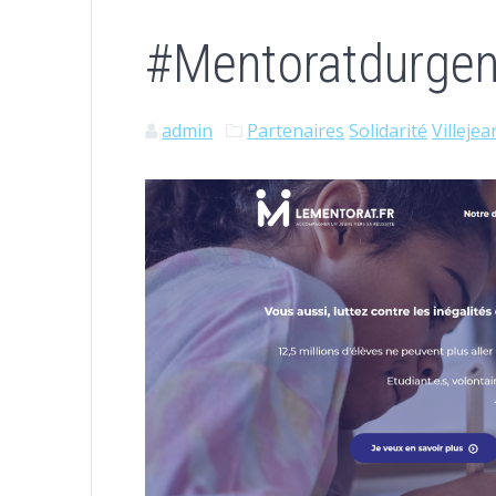
#Mentoratdurge
admin
Partenaires
Solidarité
Villejea