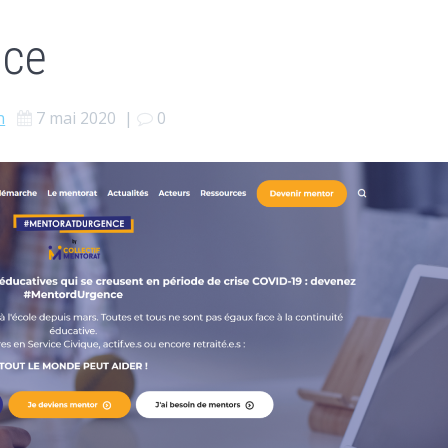
nce
n
7 mai 2020
|
0