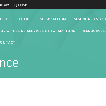
act@esscargo-cie.fr
CCUEIL
LE LIEU
L’ASSOCIATION
L’AGENDA DES ACT
OS OFFRES DE SERVICES ET FORMATIONS
RESSOURCES
CONTACT
ence