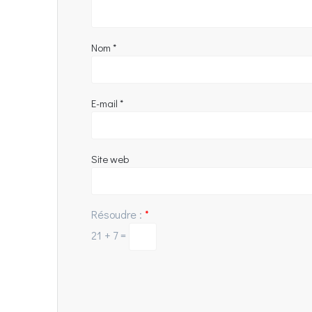
Nom
*
E-mail
*
Site web
Résoudre :
*
21 + 7 =