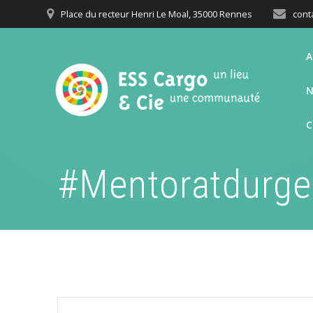
Passer
Place du recteur Henri Le Moal, 35000 Rennes
cont
au
contenu
A
N
#Mentoratdurg