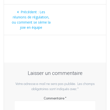
Navigation
Article
Précédent :
Les
de
précédent
réunions de régulation,
:
ou comment se sème la
l’article
joie en équipe
Laisser un commentaire
Votre adresse e-mail ne sera pas publiée.
Les champs
obligatoires sont indiqués avec
*
Commentaire
*