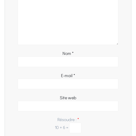
Nom
*
E-mail
*
Site web
Résoudre :
*
10 + 6 =