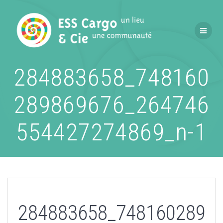
Passer
au
contenu
284883658_748160
289869676_264746
554427274869_n-1
284883658_748160289