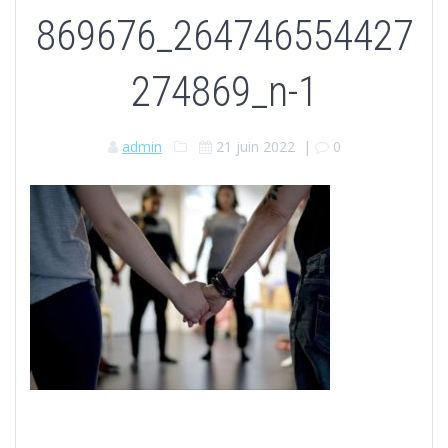
869676_264746554427
274869_n-1
admin
21 juin 2022
|
0