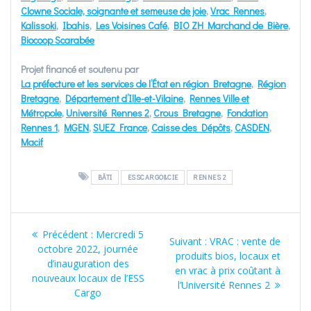
Clowne Sociale, soignante et semeuse de joie
,
Vrac Rennes
,
Kalissoki
,
Ibahis
,
Les Voisines Café
,
BIO ZH Marchand de Bière
,
Biocoop Scarabée
Projet financé et soutenu par
La préfecture et les services de l’État en région Bretagne
,
Région
Bretagne
,
Département d’Ille-et-Vilaine
,
Rennes Ville et
Métropole
,
Université Rennes 2
,
Crous Bretagne
,
Fondation
Rennes 1
,
MGEN
,
SUEZ France
,
Caisse des Dépôts
,
CASDEN
,
Macif
BÂTI
ESSCARGO&CIE
RENNES 2
Navigation
Article
Précédent :
Mercredi 5
Article
Suivant :
VRAC : vente de
de
précédent
octobre 2022, journée
suivant
produits bios, locaux et
:
d’inauguration des
:
en vrac à prix coûtant à
l’article
nouveaux locaux de l’ESS
l’Université Rennes 2
Cargo