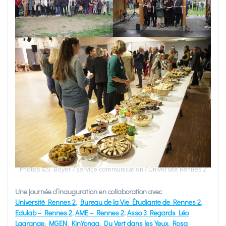
Photos ©S. Boyer / service communication / Université Rennes 2
Une journée d’inauguration en collaboration avec
Université Rennes 2
,
Bureau de la Vie Étudiante de Rennes 2
,
Edulab – Rennes 2
,
AME – Rennes 2
,
Asso 3 Regards Léo
Lagrange
,
MGEN
,
KinYonga
,
Du Vert dans les Yeux
,
Rosa