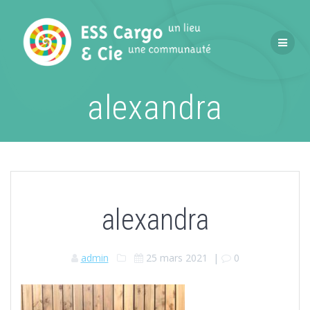
Passer
au
contenu
alexandra
alexandra
admin
25 mars 2021
|
0