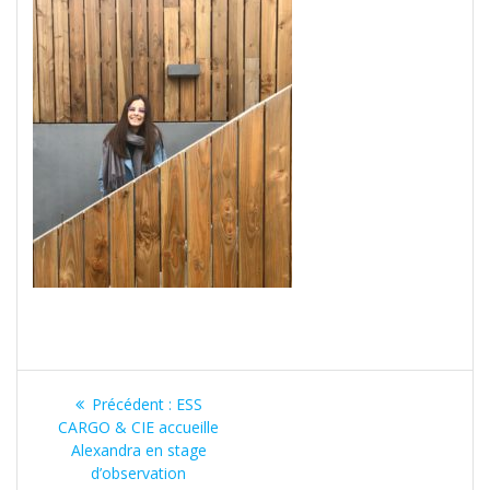
Navigation
Article
Précédent :
ESS
de
précédent
CARGO & CIE accueille
:
Alexandra en stage
l’article
d’observation