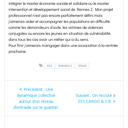
intégrer le master économie sociale et solidaire ou le master
intervention et développement social de Rennes 2. Mon projet
professionnel n’est pas encore parfaitement défini mais
j’aimerais aider et accompagner les populations en difficulté,
comme les demandeurs d’asile, les victimes de violences
conjugales ou encore les jeunes en situation de vulnérabilité,
dans tous les cas avoir un métier qui a du sens.
Pour finir j’aimerais m’engager dans une association à la rentrée
prochaine.
ESS
RENNES 2
STAGE
Navigation
Article
Précédent :
Une
de
précédent
Article
dynamique collective
Suivant :
On recrute à
:
suivant
autour d’un réseau
ESS CARGO & CIE
l’article
:
d’entraide sur le quartier.