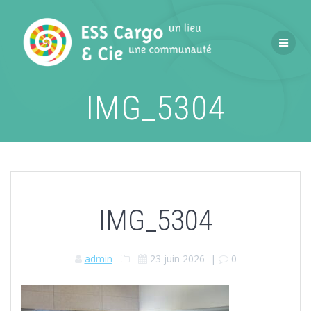
Passer
au
contenu
IMG_5304
IMG_5304
admin
23 juin 2026
|
0