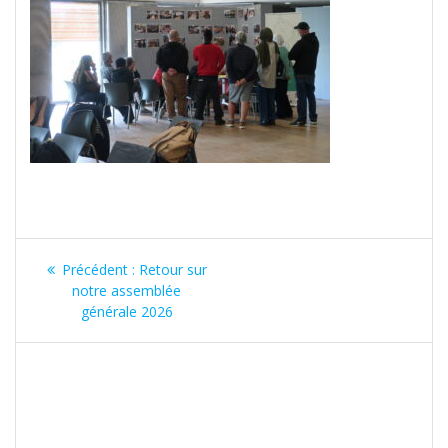
Navigation
Article
Précédent :
Retour sur
de
précédent
notre assemblée
:
générale 2026
l’article