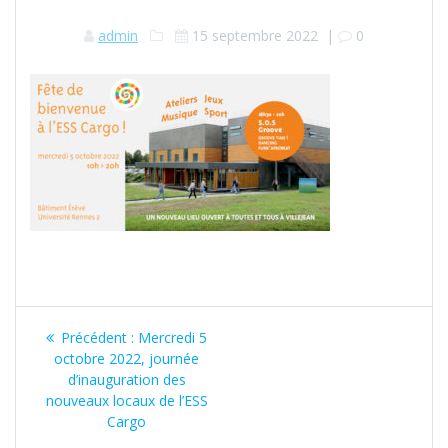
admin
15 septembre 2022
|
0
Navigation
Article
Précédent :
Mercredi 5
de
précédent
octobre 2022, journée
:
d’inauguration des
l’article
nouveaux locaux de l’ESS
Cargo