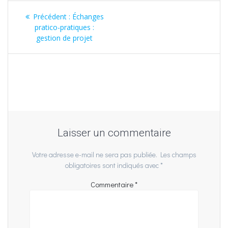
Navigation
Article
Précédent :
Échanges
de
précédent
pratico-pratiques :
:
gestion de projet
l’article
Laisser un commentaire
Votre adresse e-mail ne sera pas publiée.
Les champs
obligatoires sont indiqués avec
*
Commentaire
*