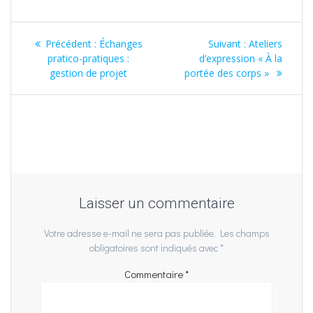
Navigation
Article
Article
Précédent :
Échanges
Suivant :
Ateliers
de
précédent
suivant
pratico-pratiques :
d’expression « À la
:
:
gestion de projet
portée des corps »
l’article
Laisser un commentaire
Votre adresse e-mail ne sera pas publiée.
Les champs
obligatoires sont indiqués avec
*
Commentaire
*