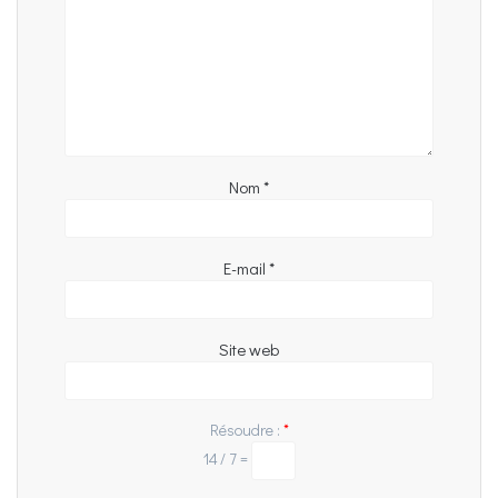
Nom
*
E-mail
*
Site web
Résoudre :
*
14 ⁄ 7 =