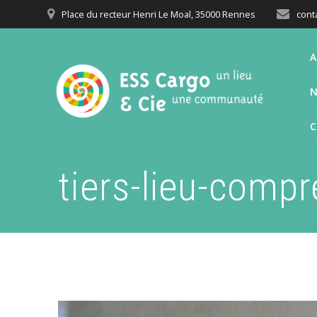
Passer
Place du recteur Henri Le Moal, 35000 Rennes
cont
au
contenu
A
N
tiers-lieu-comp
Lecteur