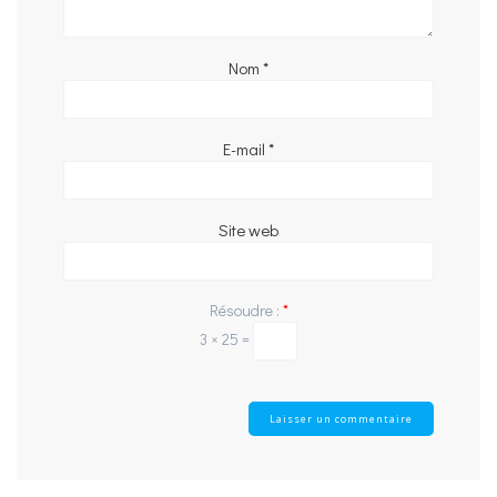
Nom
*
E-mail
*
Site web
Résoudre :
*
3 × 25 =