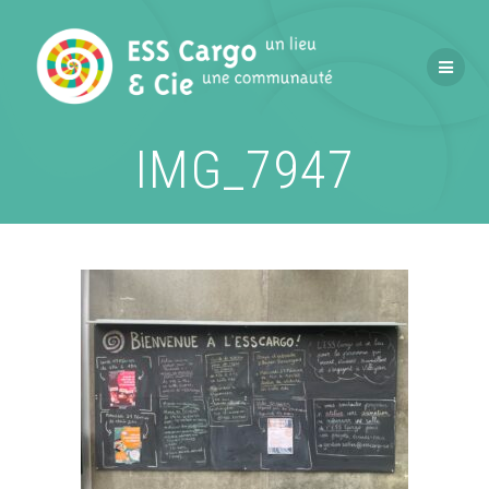
Passer
au
contenu
IMG_7947