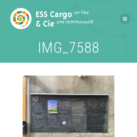
Passer
au
contenu
IMG_7588