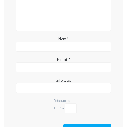
Nom
*
E-mail
*
Site web
Résoudre :
*
30 − 11 =