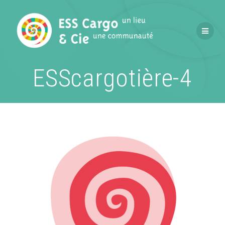
Passer
au
contenu
ESScargotière-4