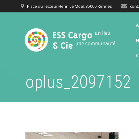
Passer
Place du recteur Henri Le Moal, 35000 Rennes
cont
au
contenu
A
N
oplus_2097152