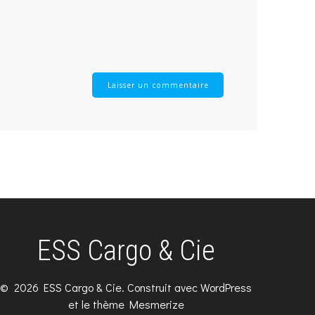
ESS Cargo & Cie
© 2026 ESS Cargo & Cie. Construit avec WordPress
et le
thème Mesmerize