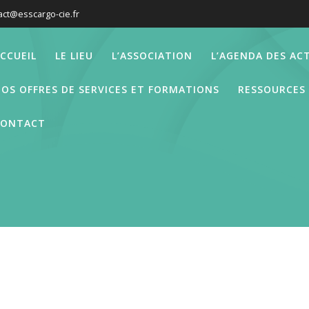
act@esscargo-cie.fr
CCUEIL
LE LIEU
L’ASSOCIATION
L’AGENDA DES ACT
OS OFFRES DE SERVICES ET FORMATIONS
RESSOURCES
CONTACT