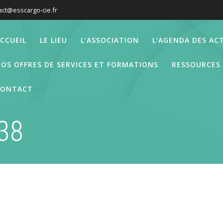
act@esscargo-cie.fr
CCUEIL
LE LIEU
L’ASSOCIATION
L’AGENDA DES ACT
OS OFFRES DE SERVICES ET FORMATIONS
RESSOURCES
CONTACT
38